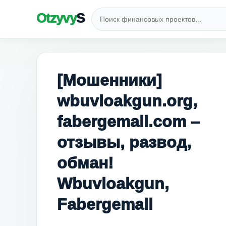
Otzyvy
S
[Мошенники]
wbuvloakgun.org,
fabergemall.com –
отзывы, развод,
обман!
Wbuvloakgun,
Fabergemall